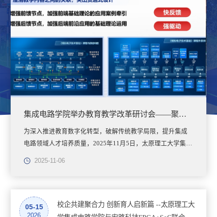
集成电路学院举办教育教学改革研讨会——聚焦数字教材赋能智慧教学
为深入推进教育数字化转型，破解传统教学局限，提升集成
电路领域人才培养质量，2025年11月5日，太原理工大学集成
电路学院举办教育教学改革系列专题讲座，特邀国防科技大
2025-11-06
学电子技术教学团队首席教授、教育部电子科学课程群虚拟
教研室负责人杜湘瑜教授，以“以数字教材建设为抓手，推进
智慧教学改革”为主题分享前沿经验，学院全体教师及相关教
校企共建聚合力 创新育人启新篇 --太原理工大
学管理人员参会。作为电子技术教育领域的领军专家，杜湘
05-15
2026
瑜教授深耕教学一线多年，不仅是牵头国家级一流课程建