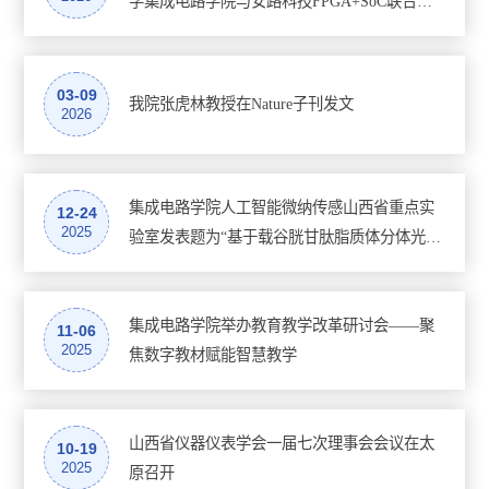
学集成电路学院与安路科技FPGA+SoC联合创
设、...
新实验室揭牌成立 2026年5月14日，太原理工
大学集成电路学院与上海安路信息科技股份有
限公司FPGA+SoC联合创新实验室揭牌仪式在
03-09
我院张虎林教授在Nature子刊发文
2026
物电北楼506会议室顺利举行。此次校企携手共
建实验室，是学院深化产教融合、推进科教融
汇的重要举措，为集成电路专业人才培养、技
集成电路学院人工智能微纳传感山西省重点实
术创新搭建了全新平台。上海安路信息科技股
12-24
2025
验室发表题为“基于载谷胱甘肽脂质体分体光电
份有限公司市场部经理樊彧、大学计划经理师
生物传感器原位刺激ATA实现甲胎蛋白高灵敏
妍、太原理工大学集成电路学院党委书记巴大
检测”的研究论文
志、副书记钟明涛、副院长冀健龙及教师代表
集成电路学院举办教育教学改革研讨会——聚
11-06
2025
焦数字教材赋能智慧教学
山西省仪器仪表学会一届七次理事会会议在太
10-19
2025
原召开