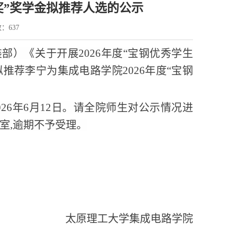
奖”奖学金拟推荐人选的公示
数：
637
装部
）《
关于开展
202
6
年度
“宝钢优秀学生
拟推荐
李宁为
集成电路学院
202
6
年度
“宝钢
02
6
年
6月
12
日。请全院师生对公示情况进
室
,逾期不予受理。
太原理工大学集成电路学院