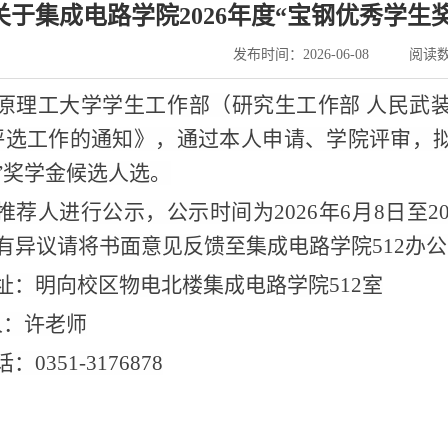
关于集成电路学院2026年度“宝钢优秀学生
发布时间：2026-06-08
阅读
原理工大学学生工作部（研究生工作部
人民武
评选工作的通知
》
，通过本人申请、学院评审，
”奖学金
候选人
选
。
推荐人
进行公示，公示时间为
202
6
年
6月
8
日至
2
有异议请将书面意见反馈至集成电路学院
512
办公
址：明向校区物电北楼集成电路学院
512
室
人：许老师
话：
0351-3176878