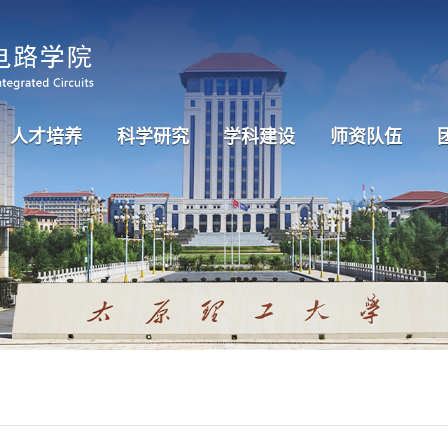
人才培养
科学研究
学科建设
师资队伍