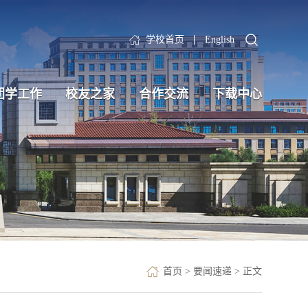
学校首页
English
团学工作
校友之家
合作交流
下载中心
首页
>
要闻速递
> 正文