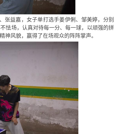
瑞、张益嘉，女子单打选手姜伊俐、邹美婷，分别
毫不怯场，认真对待每一分、每一球，以顽强的拼
精神风貌，赢得了在场观众的阵阵掌声。