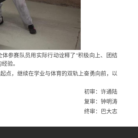
全体参赛队员用实际行动诠释了"积极向上、团结
的经验。
的起点，继续在学业与体育的双轨上奋勇向前，以
初审：许通陆
复审：钟明涛
终审：巴大志