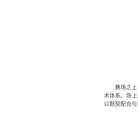
赛场之上
术体系。场上
以默契配合与