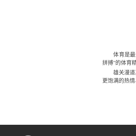
体育是最
拼搏"的体育
雄关漫道
更饱满的热情