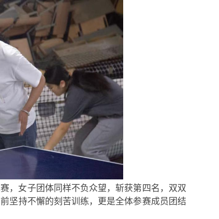
完赛，女子团体同样不负众望，斩获第四名，双双
赛前坚持不懈的刻苦训练，更是全体参赛成员团结