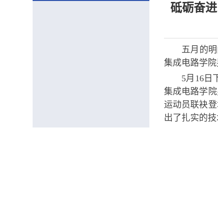
砥砺奋进
五月的明
集成电路学院
5月16
集成电路学院
运动员联袂登
出了扎实的技